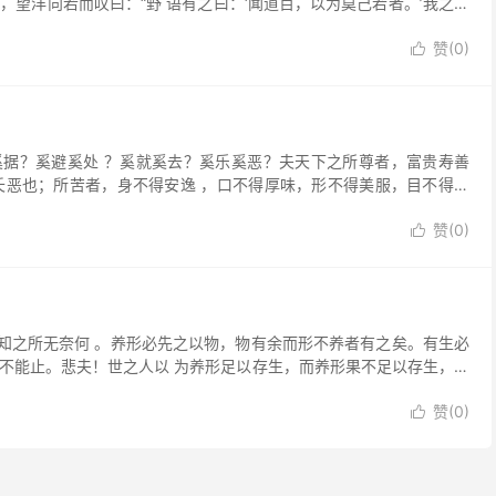
，望洋向若而叹曰：“野 语有之曰：‘闻道百，以为莫己若者。’我之谓
赞(
0
)

？奚避奚处 ？奚就奚去？奚乐奚恶？夫天下之所尊者，富贵寿善
夭恶也；所苦者，身不得安逸 ，口不得厚味，形不得美服，目不得好
赞(
0
)

之所无奈何 。养形必先之以物，物有余而形不养者有之矣。有生必
不能止。悲夫！世之人以 为养形足以存生，而养形果不足以存生，则
赞(
0
)
