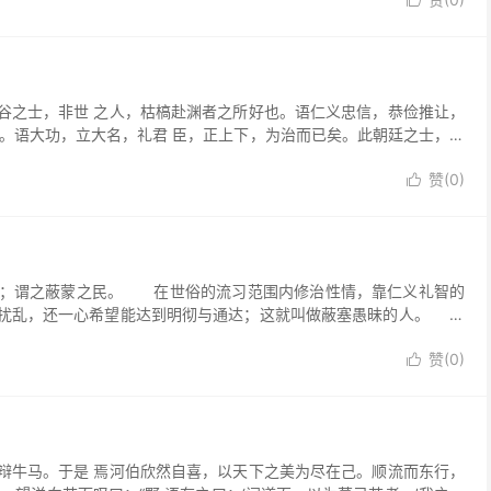

之士，非世 之人，枯槁赴渊者之所好也。语仁义忠信，恭俭推让，
。语大功，立大名，礼君 臣，正上下，为治而已矣。此朝廷之士，尊
赞(
0
)

；谓之蔽蒙之民。 在世俗的流习范围内修治性情，靠仁义礼智的
所扰乱，还一心希望能达到明彻与通达；这就叫做蔽塞愚昧的人。
赞(
0
)

牛马。于是 焉河伯欣然自喜，以天下之美为尽在己。顺流而东行，