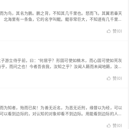
为鸟，其名为鹏。鹏之背，不知其几千里也。怒而飞，其翼若垂天
 北海里有一条鱼，它的名字叫鲲。鲲非常巨大，不知道有几千里。
赞(
0
)

游立侍乎前，曰：“何居乎？形固可使如槁木，而心固可使如死灰
善乎，而问之也！今者吾丧我，汝知之乎？汝闻人籁而未闻地籁，汝闻
赞(
0
)

为知者，殆而已矣！为善无近名，为恶无近刑，缘督以为经，可以
可以看到边际的，对认知的对象却看不到边际。用能看到边际的人生
赞(
0
)
