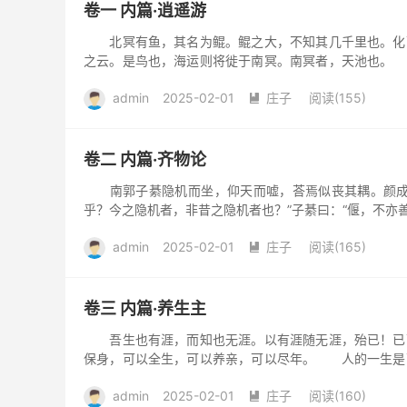
卷一 内篇·逍遥游
北冥有鱼，其名为鲲。鲲之大，不知其几千里也。化而
之云。是鸟也，海运则将徙于南冥。南冥者，天池也。
鲲变化成为鸟，它的名...
admin
2025-02-01
庄子
阅读(155)

卷二 内篇·齐物论
南郭子綦隐机而坐，仰天而嘘，荅焉似丧其耦。颜成子
乎？今之隐机者，非昔之隐机者也？”子綦曰：“偃，不亦
地籁而不闻天籁夫...
admin
2025-02-01
庄子
阅读(165)

卷三 内篇·养生主
吾生也有涯，而知也无涯。以有涯随无涯，殆已！已而
保身，可以全生，可以养亲，可以尽年。 人的一生是
去追随看不到边际的认...
admin
2025-02-01
庄子
阅读(160)
