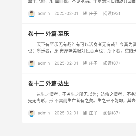
至于北海，东 面而视，不见水端。于是焉河伯始旋其面目
也。且夫我...
admin
2025-02-01
庄子
阅读(93)

卷十一 外篇·至乐
天下有至乐无有哉？有可以活身者无有哉？今奚为奚据
也；所乐者，身 安厚味美服好色音声也；所下者，贫贱
色，耳不得音声。若...
admin
2025-02-01
庄子
阅读(87)

卷十二 外篇·达生
达生之情者，不务生之所无以为；达命之情者，不务知
先无离形，形 不离而生亡者有之矣。生之来不能却，其去
世奚足为哉！虽...
admin
2025-02-01
庄子
阅读(87)
