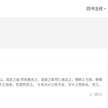
四书五经
。其臣之画 然知者去之，其妾之挈然仁者远之。拥肿之与居，鞅掌
子之始来，吾洒然异之。 今吾日计之而不足，岁计之而有余。庶几其
赞(
0
)
