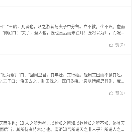
：“王骀，兀者也，从之游者与夫子中分鲁。立不教，坐不议。虚而
”仲尼曰：“夫子，圣人也，丘也直后而未往耳！丘将以为师，而况不
赞(
0
)

“奚为焉？”曰：“回闻卫君，其年壮，其行独。轻用其国而不见其过。
夫子曰：‘治国去之，乱国就之。医门多疾。’愿以所闻思其则，庶几
赞(
0
)

而生也；知 人之所为者，以其知之所知以养其知之所不知，终其天
而后当，其所待者特未定 也。庸讵知吾所谓天之非人乎？所谓人之非