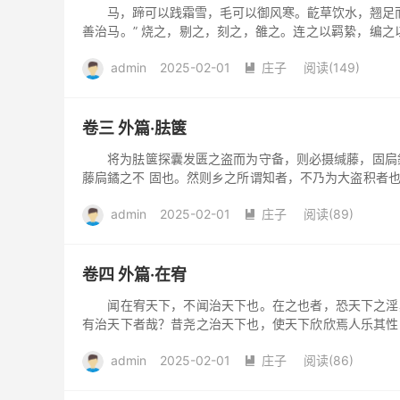
马，蹄可以践霜雪，毛可以御风寒。齕草饮水，翘足而陆
善治马。” 烧之，剔之，刻之，雒之。连之以羁絷，编之
橛饰之患，而...
admin
2025-02-01
庄子
阅读(149)

卷三 外篇·胠箧
将为胠箧探囊发匮之盗而为守备，则必摄缄藤，固扃鐍
藤扃鐍之不 固也。然则乡之所谓知者，不乃为大盗积者
要收紧绳结、加固...
admin
2025-02-01
庄子
阅读(89)

卷四 外篇·在宥
闻在宥天下，不闻治天下也。在之也者，恐天下之淫其
有治天下者哉？昔尧之治天下也，使天下欣欣焉人乐其性
不恬不愉。非德也；非...
admin
2025-02-01
庄子
阅读(86)
