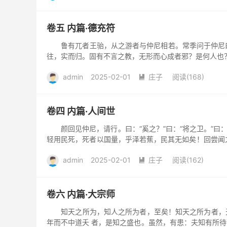
卷五 内篇·德充符
鲁有兀者王骀，从之游者与仲尼相若。常季问于仲尼曰
往，实而归。固有不言之教，无形而心成者邪？是何人也？
若丘者乎！奚假...
admin
2025-02-01
庄子
阅读(168)

卷四 内篇·人间世
颜回见仲尼，请行。曰：“奚之？”曰：“将之卫。”曰：
轻用民死，死者以国量，乎泽若蕉，民其无如矣！回尝闻之
其国有...
admin
2025-02-01
庄子
阅读(162)

卷六 内篇·大宗师
知天之所为，知人之所为者，至矣！知天之所为者，天
年而不中道夭 者，是知之盛也。虽然，有患：夫知有所待