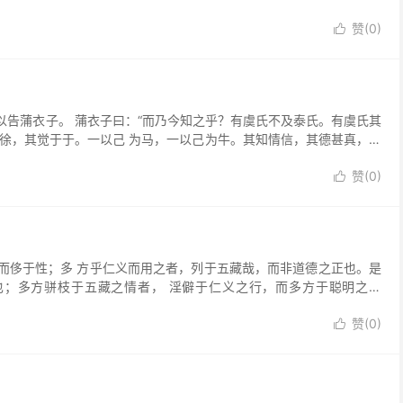
赞(
0
)

蒲衣子。 蒲衣子曰：“而乃今知之乎？有虞氏不及泰氏。有虞氏其
徐，其觉于于。一以己 为马，一以己为牛。其知情信，其德甚真，而
赞(
0
)

侈于性；多 方乎仁义而用之者，列于五藏哉，而非道德之正也。是
也；多方骈枝于五藏之情者， 淫僻于仁义之行，而多方于聪明之用
赞(
0
)
