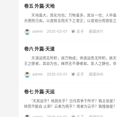
卷五 外篇·天地
天地虽大，其化均也；万物虽多，其治一也；人卒虽众
天德而已矣。以道观言而天下之君正；以道观分而君臣之
者，德也；行于万物者...
admin
2025-02-01
庄子
阅读(87)

卷六 外篇·天道
天道运而无所积，故万物成；帝道运而无所积，故天下
王之德者，其自为也，昧然无不静者矣。圣人之静也，非
平中准，大匠取法焉。...
admin
2025-02-01
庄子
阅读(84)

卷七 外篇·天运
“天其运乎？地其处乎？日月其争于所乎？孰主张是？孰
转而不能自 止邪？云者为雨乎？雨者为云乎？孰隆施是？
孰居无事而披...
admin
2025-02-01
庄子
阅读(87)