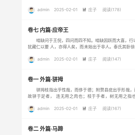
天乎？且有真人...
admin
2025-02-01
庄子
阅读(178)

卷七 内篇·应帝王
啮缺问于王倪，四问而四不知。啮缺因跃而大喜，行以告
犹藏仁以要 人，亦得人矣，而未始出于非人。泰氏其卧徐
未始入于非人...
admin
2025-02-01
庄子
阅读(147)

卷一 外篇·骈拇
骈拇枝指出乎性哉，而侈于德；附赘县疣出乎形哉，而
故骈于足者， 连无用之肉也；枝于手者，树无用之指
也。 脚的大趾拇跟...
admin
2025-02-01
庄子
阅读(167)

卷二 外篇·马蹄