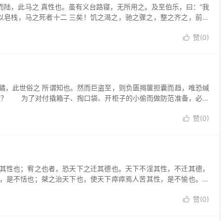
，此马之 真性也。虽有义台路寝，无所用之。及至伯乐，曰：“我
以皂栈，马之死者十二 三矣！饥之渴之，驰之骤之，整之齐之，前有
赞(
0
)

，此世俗之 所谓知也。然而巨盗至，则负匮揭箧担囊而趋，唯恐缄
也？ 为了对付撬箱子、掏口袋、开柜子的小偷而做防范准备，必定
赞(
0
)

性也；宥之也者，恐天下之迁其德也。天下不淫其性，不迁其德，
，是不恬也；桀之治天下也，使天下瘁瘁焉人苦其性，是不愉也。夫
赞(
0
)
