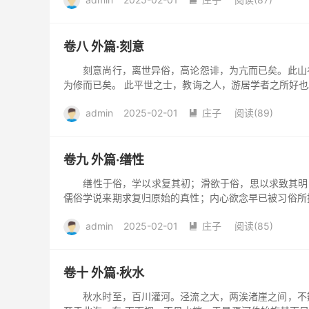

卷八 外篇·刻意
刻意尚行，离世异俗，高论怨诽，为亢而已矣。此山谷
为修而已矣。 此平世之士，教诲之人，游居学者之所好也
主强国之人，致...
admin
2025-02-01
庄子
阅读(89)

卷九 外篇·缮性
缮性于俗，学以求复其初；滑欲于俗，思以求致其明
儒俗学说来期求复归原始的真性；内心欲念早已被习俗
古之治道者，以恬养...
admin
2025-02-01
庄子
阅读(85)

卷十 外篇·秋水
秋水时至，百川灌河。泾流之大，两涘渚崖之间，不辩