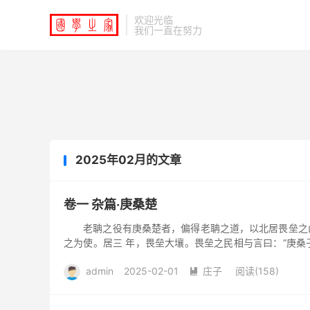
欢迎光临
我们一直在努力
2025年02月的文章
卷一 杂篇·庚桑楚
老聃之役有庚桑楚者，偏得老聃之道，以北居畏垒之山
之为使。居三 年，畏垒大壤。畏垒之民相与言曰：“庚桑
圣人乎！子胡不...
admin
2025-02-01
庄子
阅读(158)
