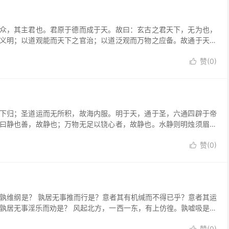
，其主君也。君原于德而成于天。故曰：玄古之君天下，无为也，
义明；以道观能而天下之官治；以道泛观而万物之应备。故通于天地
赞(
0
)

归；圣道运而无所积，故海内服。明于天，通于圣，六通四辟于帝
曰静也善，故静也；万物无足以铙心者，故静也。水静则明烛须眉，
赞(
0
)

维纲是？ 孰居无事推而行是？意者其有机缄而不得已乎？意者其运
孰居无事淫乐而劝是？ 风起北方，一西一东，有上仿徨。孰嘘吸是？
赞(
0
)