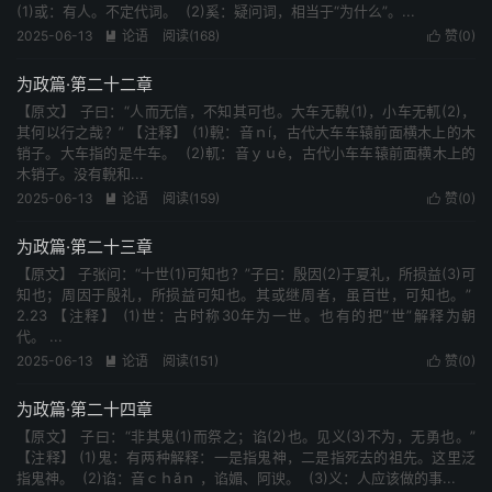
(1)或：有人。不定代词。 (2)奚：疑问词，相当于“为什么”。...
2025-06-13
论语
阅读(168)
赞(
0
)


为政篇·第二十二章
【原文】 子曰：“人而无信，不知其可也。大车无輗(1)，小车无軏(2)，
其何以行之哉？” 【注释】 (1)輗：音ｎí，古代大车车辕前面横木上的木
销子。大车指的是牛车。 (2)軏：音ｙｕè，古代小车车辕前面横木上的
木销子。没有輗和...
2025-06-13
论语
阅读(159)
赞(
0
)


为政篇·第二十三章
【原文】 子张问：“十世(1)可知也？”子曰：殷因(2)于夏礼，所损益(3)可
知也；周因于殷礼，所损益可知也。其或继周者，虽百世，可知也。”
2.23 【注释】 (1)世：古时称30年为一世。也有的把“世”解释为朝
代。 ...
2025-06-13
论语
阅读(151)
赞(
0
)


为政篇·第二十四章
【原文】 子曰：“非其鬼(1)而祭之；谄(2)也。见义(3)不为，无勇也。”
【注释】 (1)鬼：有两种解释：一是指鬼神，二是指死去的祖先。这里泛
指鬼神。 (2)谄：音ｃｈǎｎ ，谄媚、阿谀。 (3)义：人应该做的事...