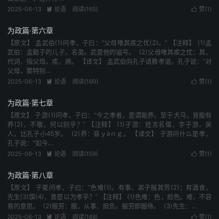
2025-06-13
论语
阅读(165)
赞(
1
)


为政篇·第六章
【原文】 孟武伯(1)问孝，子曰：“父母唯其疾之忧(2)。” 【注释】 (1)孟
武伯：孟懿子的儿子，名彘。武是他的谥号。 (2)父母唯其疾之忧：其，
代词，指父母。疾，病。 【译文】 孟武伯向孔子请教孝道。孔子说：“对
父母，要特别...
2025-06-13
论语
阅读(160)
赞(
1
)


为政篇·第七章
【原文】 子游(1)问孝，子曰：“今之孝者，是谓能养。至于犬马，皆能有
养(2)，不敬，何以别乎？” 【注释】 (1)子游：姓言名偃，字子游，吴
人，比孔子小45岁。 (2)养：音ｙàｎｇ。 【译文】 子游问什么是孝，
孔子说：“如今...
2025-06-13
论语
阅读(159)
赞(
1
)


为政篇·第八章
【原文】 子夏问孝，子曰：“色难(1)。有事，弟子服其劳(2)；有酒食，
先生(3)馔(4)，曾是以为孝乎？” 【注释】 (1)色难：色，脸色。难，不容
易的意思。 (2)服劳：服，从事、担负。服劳即服侍。 (3)先生：...
2025-06-13
论语
阅读(168)
赞(
1
)

