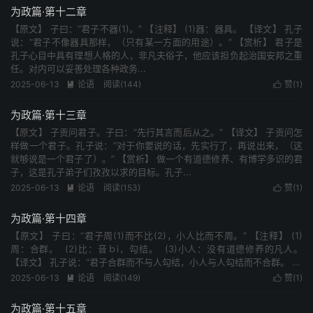
为政篇·第十二章
【原文】 子曰：“君子不器(1)。” 【注释】 (1)器：器具。 【译文】 孔子
说：“君子不像器具那样，（只有某一方面的用途）。” 【赏析】 君子是
孔子心目中具有理想人格的人，非凡夫俗子，他应该担负起治国安邦之重
任。对内可以妥善处理各种政务...
2025-06-13
论语
阅读(144)
赞(
1
)


为政篇·第十三章
【原文】 子贡问君子。子曰：“先行其言而后从之。” 【译文】 子贡问怎
样做一个君子。孔子说：“对于你要说的话，先实行了，再说出来，（这
就够说是一个君子了）。” 【赏析】 做一个有道德修养、有博学多识的君
子，这是孔子弟子们孜孜以求的目标。孔子...
2025-06-13
论语
阅读(153)
赞(
1
)


为政篇·第十四章
【原文】 子曰：“君子周(1)而不比(2)，小人比而不周。” 【注释】 (1)
周：合群。 (2)比：音ｂì，勾结。 (3)小人：没有道德修养的凡人。
【译文】 孔子说：“君子合群而不与人勾结，小人与人勾结而不合群。 ...
2025-06-13
论语
阅读(149)
赞(
1
)


为政篇·第十五章