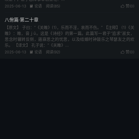
2025-06-13
论语
阅读(85)
赞(
0
)


八佾篇·第二十章
【原文】 子曰：“《关睢》(1)，乐而不淫，哀而不伤。” 【注释】 (1)《关
睢》：睢，音ｊū。这是《诗经》的第一篇。此篇写一君子“追求”淑女，
思念时辗转反侧，寤寐思之的忧思，以及结婚时钟鼓乐之琴瑟友之的欢
乐。 【译文】 孔子说：“《关睢》...
2025-06-13
论语
阅读(92)
赞(
0
)

