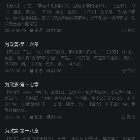
【原文】 子曰：“学而不思则罔(1)，思而不学则殆(2)。” 【注释】 (1)
罔：迷惑、糊涂。 (2)殆；疑惑、危险。 【译文】 孔子说：“只读书学
习，而不思考问题，就会罔然无知而没有收获；只空想而不读书学习，就
会疑惑而不能肯定...
2025-06-13
论语
阅读(162)
赞(
1
)


为政篇·第十六章
【原文】 子曰：“攻(1)乎异端(2)，斯(3)害也已(4)。” 【注释】 (1)攻：
攻击。有人将“攻”解释为“治”。不妥。 (2)异端：不正确的言论。另外、
不同的一端。 (3)斯：代词，这。 (4)也已...
2025-06-13
论语
阅读(158)
赞(
1
)


为政篇·第十七章
【原文】 子曰：“由(1)，诲女(2)，知之乎？知之为知之，不知为不知，
是知也。” 【注释】 (1)由：姓仲名由，字子路。生于公元前542年，孔子
的学生，长期追随孔子。 (2)女：同汝，你。 【译文】 孔子说：“由，我
教给你怎样...
2025-06-13
论语
阅读(168)
赞(
0
)


为政篇·第十八章
【原文】 子张(1)学干禄(2)，子曰：“多闻阙(3)疑(4)，慎言其余，则寡尤