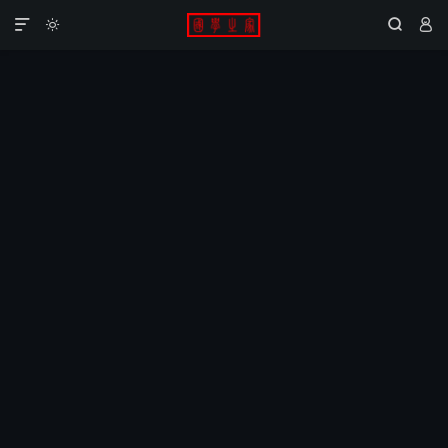



