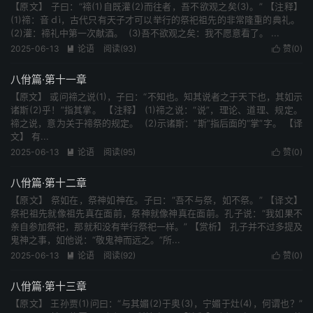
【原文】 子曰：“禘(1)自既灌(2)而往者，吾不欲观之矣(3)。” 【注释】
(1)禘：音ｄì，古代只有天子才可以举行的祭祀祖先的非常隆重的典礼。
(2)灌：禘礼中第一次献酒。 (3)吾不欲观之矣：我不愿意看了。 ...
2025-06-13
论语
阅读(93)
赞(
0
)


八佾篇·第十一章
【原文】 或问禘之说(1)，子曰：“不知也。知其说者之于天下也，其如示
诸斯(2)乎！”指其掌。 【注释】 (1)禘之说：“说”，理论、道理、规定。
禘之说，意为关于禘祭的规定。 (2)示诸斯：“斯”指后面的“掌”字。 【译
文】 有...
2025-06-13
论语
阅读(95)
赞(
0
)


八佾篇·第十二章
【原文】 祭如在，祭神如神在。子曰：“吾不与祭，如不祭。” 【译文】
祭祀祖先就像祖先真在面前，祭神就像神真在面前。孔子说：“我如果不
亲自参加祭祀，那就和没有举行祭祀一样。” 【赏析】 孔子并不过多提及
鬼神之事，如他说：“敬鬼神而远之。”所...
2025-06-13
论语
阅读(92)
赞(
0
)


八佾篇·第十三章
【原文】 王孙贾(1)问曰：“与其媚(2)于奥(3)，宁媚于灶(4)，何谓也？”