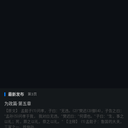
最新发布
第3页
为政篇·第五章
【原文】 孟懿子(1)问孝，子曰：“无违。(2)”樊迟(3)御(4)，子告之曰：
“孟孙(5)问孝于我， 我对曰无违。”樊迟曰：“何谓也。”子曰：“生，事之
以礼；死，葬之以礼，祭之以礼。” 【注释】 (1)孟懿子：鲁国的大夫，
三家之一，姓仲孙...