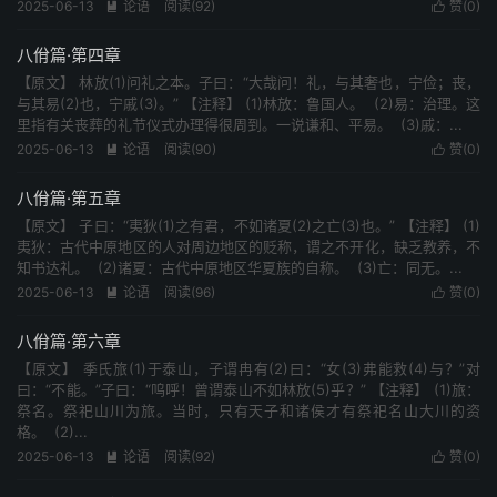
2025-06-13
论语
阅读(92)
赞(
0
)


八佾篇·第四章
【原文】 林放(1)问礼之本。子曰：“大哉问！礼，与其奢也，宁俭；丧，
与其易(2)也，宁戚(3)。” 【注释】 (1)林放：鲁国人。 (2)易：治理。这
里指有关丧葬的礼节仪式办理得很周到。一说谦和、平易。 (3)戚：...
2025-06-13
论语
阅读(90)
赞(
0
)


八佾篇·第五章
【原文】 子曰：“夷狄(1)之有君，不如诸夏(2)之亡(3)也。” 【注释】 (1)
夷狄：古代中原地区的人对周边地区的贬称，谓之不开化，缺乏教养，不
知书达礼。 (2)诸夏：古代中原地区华夏族的自称。 (3)亡：同无。...
2025-06-13
论语
阅读(96)
赞(
0
)


八佾篇·第六章
【原文】 季氏旅(1)于泰山，子谓冉有(2)曰：“女(3)弗能救(4)与？”对
曰：“不能。”子曰：“呜呼！曾谓泰山不如林放(5)乎？” 【注释】 (1)旅：
祭名。祭祀山川为旅。当时，只有天子和诸侯才有祭祀名山大川的资
格。 (2)...
2025-06-13
论语
阅读(92)
赞(
0
)

