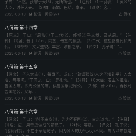
子曰：“不然。获罪于天(5)，无所祷也。” 【注释】 (1)王孙贾：卫灵公的
大臣，时任大夫。 (2)媚：谄媚、巴结、奉承。 (3)奥：这...
2025-06-13
论语
阅读(97)
赞(
1
)


八佾篇·第十四章
【原文】 子曰：“周监(1)于二代(2)，郁郁(3)乎文哉，吾从周。” 【注
释】 (1)监：音ｊｉàｎ，同鉴，借鉴的意思。 (2)二代：这里指夏代和周
代。 (3)郁郁：文采盛貌。丰富、浓郁之意。 【译文】 孔子说：“...
2025-06-13
论语
阅读(98)
赞(
0
)


八佾篇·第十五章
【原文】 子入太庙(1)，每事问。或曰：“孰谓鄹(2)人之子知礼乎？入太
庙，每事问。”子闻之，曰：“是礼也。” 【注释】 (1)太庙：君主的祖庙。
鲁国太庙，即周公旦的庙，供鲁国祭祀周公。 (2)鄹：音ｚōｕ，春秋时
鲁国地名，又写...
2025-06-13
论语
阅读(88)
赞(
0
)


八佾篇·第十六章
【原文】 子曰：“射不主皮(1)，为力不同科(2)，古之道也。” 【注释】
(1)皮：皮，用善皮做成的箭靶子。 (2)科：等级。 【译文】 孔子说：
“比赛射箭，不在于穿透靶子，因为各人的力气大小不同。自古以来就是