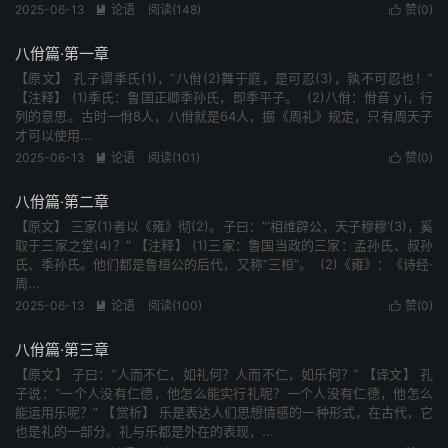
2025-06-13
论语
阅读(148)
赞(
0
)


八佾篇·第一章
【原文】 孔子谓季氏(1)，“八佾(2)舞于庭，是可忍(3)，孰不可忍也！”
【注释】 (1)季氏：鲁国正卿季孙氏，即季平子。 (2)八佾：佾音ｙì，行
列的意思。古时一佾8人，八佾就是64人，据《周礼》规定，只有周天子
才可以使用...
2025-06-13
论语
阅读(101)
赞(
0
)


八佾篇·第二章
【原文】 三家(1)者以《雍》彻(2)。子曰：“‘相维辟公，天子穆穆’(3)，奚
取于三家之堂(4)？” 【注释】 (1)三家：鲁国当政的三家：孟孙氏、叔孙
氏、季孙氏。他们都是鲁桓公的后代，又称“三桓”。 (2)《雍》：《诗经·
周...
2025-06-13
论语
阅读(100)
赞(
0
)


八佾篇·第三章
【原文】 子曰：“人而不仁，如礼何？人而不仁，如乐何？” 【译文】 孔
子说：“一个人没有仁德，他怎么能实行礼呢？一个人没有仁德，他怎么
能运用乐呢？” 【赏析】 乐是表达人们思想情感的一种形式，在古代，它
也是礼的一部分。礼与乐都是外在的表现，...