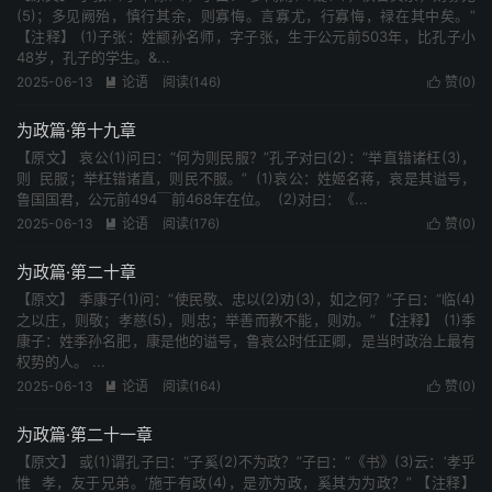
(5)；多见阙殆，慎行其余，则寡悔。言寡尤，行寡悔，禄在其中矣。”
【注释】 (1)子张：姓颛孙名师，字子张，生于公元前503年，比孔子小
48岁，孔子的学生。&...
2025-06-13
论语
阅读(146)
赞(
0
)


为政篇·第十九章
【原文】 哀公(1)问曰：“何为则民服？”孔子对曰(2)：“举直错诸枉(3)，
则 民服；举枉错诸直，则民不服。” (1)哀公：姓姬名蒋，哀是其谥号，
鲁国国君，公元前494￣前468年在位。 (2)对曰：《...
2025-06-13
论语
阅读(176)
赞(
0
)


为政篇·第二十章
【原文】 季康子(1)问：“使民敬、忠以(2)劝(3)，如之何？”子曰：“临(4)
之以庄，则敬；孝慈(5)，则忠；举善而教不能，则劝。” 【注释】 (1)季
康子：姓季孙名肥，康是他的谥号，鲁哀公时任正卿，是当时政治上最有
权势的人。 ...
2025-06-13
论语
阅读(164)
赞(
0
)


为政篇·第二十一章
【原文】 或(1)谓孔子曰：“子奚(2)不为政？”子曰：“《书》(3)云：‘孝乎
惟 孝，友于兄弟。’施于有政(4)，是亦为政，奚其为为政？” 【注释】