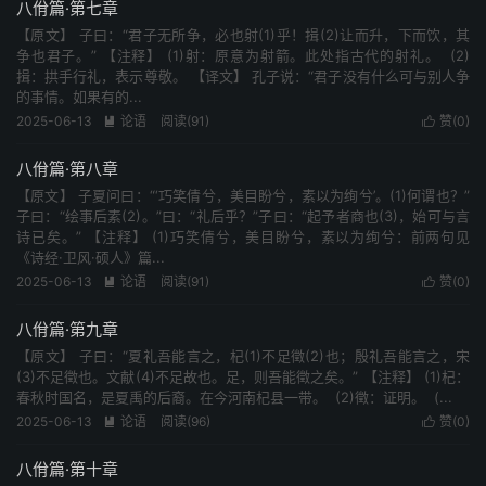
八佾篇·第七章
【原文】 子曰：“君子无所争，必也射(1)乎！揖(2)让而升，下而饮，其
争也君子。” 【注释】 (1)射：原意为射箭。此处指古代的射礼。 (2)
揖：拱手行礼，表示尊敬。 【译文】 孔子说：“君子没有什么可与别人争
的事情。如果有的...
2025-06-13
论语
阅读(91)
赞(
0
)


八佾篇·第八章
【原文】 子夏问曰：“‘巧笑倩兮，美目盼兮，素以为绚兮’。(1)何谓也？”
子曰：“绘事后素(2)。”曰：“礼后乎？”子曰：“起予者商也(3)，始可与言
诗已矣。” 【注释】 (1)巧笑倩兮，美目盼兮，素以为绚兮：前两句见
《诗经·卫风·硕人》篇...
2025-06-13
论语
阅读(91)
赞(
0
)


八佾篇·第九章
【原文】 子曰：“夏礼吾能言之，杞(1)不足徵(2)也；殷礼吾能言之，宋
(3)不足徵也。文献(4)不足故也。足，则吾能徵之矣。” 【注释】 (1)杞：
春秋时国名，是夏禹的后裔。在今河南杞县一带。 (2)徵：证明。 (...
2025-06-13
论语
阅读(96)
赞(
0
)


八佾篇·第十章