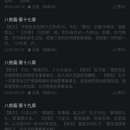
这样。” 【赏析...
2025-06-13
论语
阅读(97)
赞(
0
)


八佾篇·第十七章
【原文】 子贡欲去告朔(1)之饩羊(2)。子曰：“赐也！尔爱(3)其羊，我爱
其礼。” 【注释】 (1)告朔：朔，农历每月初一为朔日。告朔，古代制
度，天子每年秋冬之际，把第二年的历书颁发给诸侯，告知每个月的初一
日。 (2)饩羊：饩...
2025-06-13
论语
阅读(94)
赞(
0
)


八佾篇·第十八章
【原文】 子曰：“事君尽礼，人以为谄也。” 【译文】 孔子说：“我完完全
全按照周礼的规定去事奉君主，别人却以为这是诌媚呢。” 【赏析】 孔子
一生要求自己严格按照周礼的规定事奉君主，这是他的政治伦理信念。但
却受到别人的讥讽，认为他是在向君主谄...
2025-06-13
论语
阅读(93)
赞(
0
)


八佾篇·第十九章
【原文】 (1)定公问：“君使臣，臣事君，如之何？”孔子对曰：“君使臣以
礼，臣事君以忠。” 【注释】 (1)定公：鲁国国君，姓姬名宋，定是谥
号。公元前509～前495年在位。 【译文】 鲁定公问孔子：“君主怎样使
唤臣下，臣子怎样事奉君主呢？...